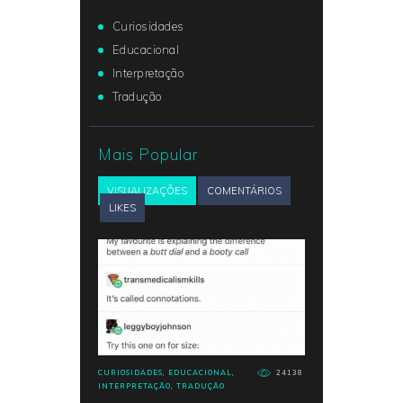
Curiosidades
Educacional
Interpretação
Tradução
Mais Popular
VISUALIZAÇÕES
COMENTÁRIOS
LIKES
CURIOSIDADES
,
EDUCACIONAL
,
24138
INTERPRETAÇÃO
,
TRADUÇÃO