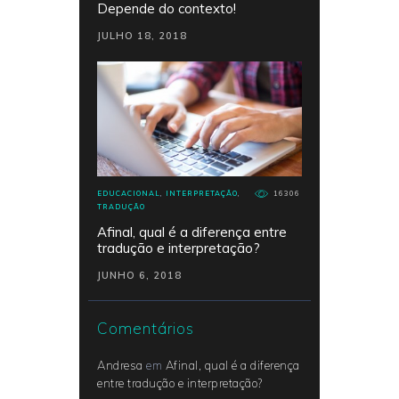
Depende do contexto!
JULHO 18, 2018
EDUCACIONAL
,
INTERPRETAÇÃO
,
16306
TRADUÇÃO
Afinal, qual é a diferença entre
tradução e interpretação?
JUNHO 6, 2018
Comentários
Andresa
em
Afinal, qual é a diferença
entre tradução e interpretação?