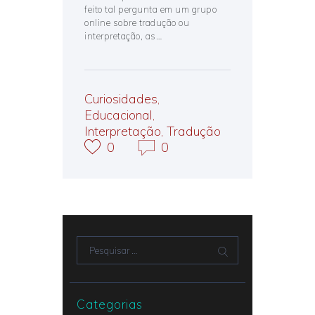
feito tal pergunta em um grupo
online sobre tradução ou
interpretação, as…
Curiosidades
,
Educacional
,
Interpretação
,
Tradução
0
0
Pesquisar por:
Categorias