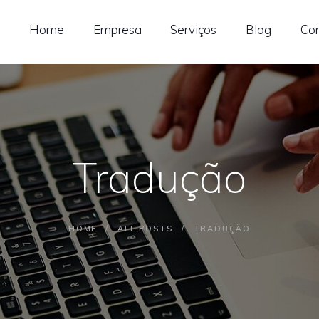
OME
Home
Empresa
Serviços
Blog
Co
MPRESA
ERVIÇOS
LOG
Tradução
ONTATO
HOME
ALL POSTS
TRADUÇÃO