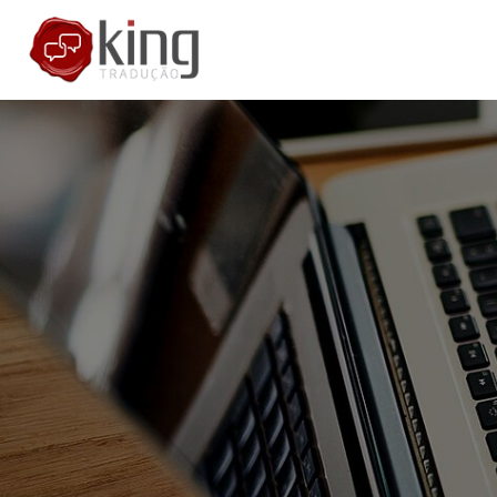
H
E
S
B
C