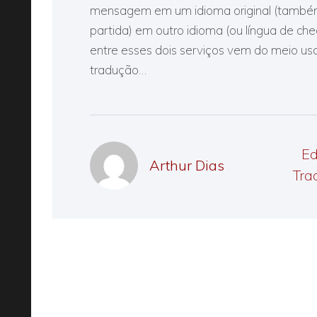
mensagem em um idioma original (também
partida) em outro idioma (ou língua de che
entre esses dois serviços vem do meio us
tradução…
Ed
Arthur Dias
Tra