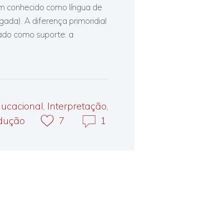
 conhecido como língua de
gada). A diferença primoridial
ado como suporte: a
ucacional
,
Interpretação
,
dução
7
1