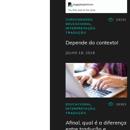
CURIOSIDADES
,
24131
EDUCACIONAL
,
INTERPRETAÇÃO
,
TRADUÇÃO
Depende do contexto!
JULHO 18, 2018
EDUCACIONAL
,
16303
INTERPRETAÇÃO
,
TRADUÇÃO
Afinal, qual é a diferença
entre tradução e