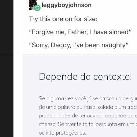
Depende do contexto!
Se alguma vez você já se arriscou a pergun
de uma palavra ou frase isolada a um tradu
probabilidade de ter ouvido “depende do 
imensa. Se tiver feito tal pergunta em um
ou interpretação, as…