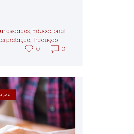
uriosidades
,
Educacional
,
terpretação
,
Tradução
0
0
UÇÃO