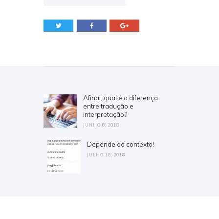
Navegação de Post
Afinal, qual é a diferença
Previous post:
entre tradução e
interpretação?
JUNHO 6, 2018
Depende do contexto!
Next post:
JULHO 18, 2018