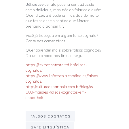
délicieuse
de fato poderia ser traduzida
como
delicious
, mas não ao falar de alguém.
Quer dizer, até poderia, mas duvido muito
que fosse esse o sentido que Macron
prentendia transmitir.
Você já tropeçou em algum falso cognato?
Conte nos comentários!
Quer aprender mais sobre falsos cognatos?
Dá uma olhada nos links a seguir:
https://textoecontexto.trd.br/falsos-
cognatos/
https://www.infoescola.com/ingles/falsos-
cognatos/
http://culturaespanhola.com.br/blog/os-
100-maiores-falsos-cognatos-em-
espanhol/
FALSOS COGNATOS
GAFE LINGUÍSTICA