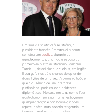
Em sua visita oficial à Austrália, o
presidente francês Emmanuel Macron
cometeu um
deslize
: durante os
agradecimentos, chamou a esposa do
primeiro-ministro australiano, Malcolm
Turnbull, de deliciosa (
delicious
, em inglês).
Essa gafe nos dá a chance de aprender
duas lições de uma vez. A primeira lição é
que a ausência de um intérprete
profissional pode causar incidentes
diplomáticos. No caso em tela, nem o líder
australiano nem sua mulher esboçaram
qualquer reação e não houve grandes
repercussões, mas poderia ter gerado um
tremendo mal-estar internacional.