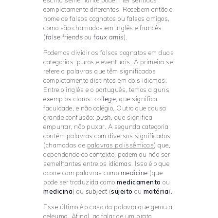
escrita semelhante podem ter sentidos
completamente diferentes. Recebem então o
nome de falsos cognatos ou falsos amigos,
como são chamados em inglês e francês
(
false friends
ou
faux amis
).
Podemos dividir os falsos cognatos em duas
categorias: puros e eventuais. A primeira se
refere a palavras que têm significados
completamente distintos em dois idiomas.
Entre o inglês e o português, temos alguns
exemplos claros:
college
, que significa
faculdade, e não colégio. Outro que causa
grande confusão:
push
, que significa
empurrar, não puxar. A segunda categoria
contém palavras com diversos significados
(chamadas de
palavras pol
issêmicas
) que,
dependendo do contexto, podem ou não ser
semelhantes entre os idiomas. Isso é o que
ocorre com palavras como
medicine
(que
pode ser traduzida como
medicamento
ou
medicina
) ou
subject
(
sujeito
ou
matéria
).
Esse último é o caso da palavra que gerou a
celeuma. Afinal, ao falar de um prato,