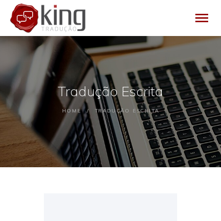
HOME
Tradução Escrita
EMPRESA
SERVIÇOS
HOME
TRADUÇÃO ESCRITA
BLOG
CONTATO