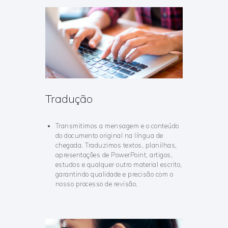
Tradução
Transmitimos a mensagem e o conteúdo
do documento original na língua de
chegada. Traduzimos textos, planilhas,
apresentações de PowerPoint, artigos,
estudos e qualquer outro material escrito,
garantindo qualidade e precisão com o
nosso processo de revisão.