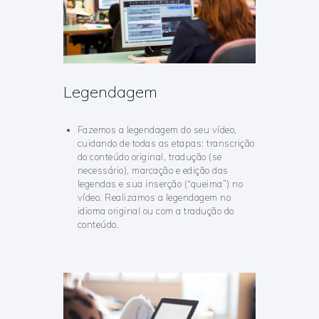
Legendagem
Fazemos a legendagem do seu vídeo,
cuidando de todas as etapas: transcrição
do conteúdo original, tradução (se
necessário), marcação e edição das
legendas e sua inserção (“queima”) no
vídeo. Realizamos a legendagem no
idioma original ou com a tradução do
conteúdo.