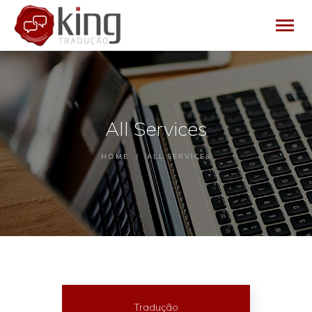
HOME
All Services
EMPRESA
SERVIÇOS
HOME
ALL SERVICES
BLOG
CONTATO
Tradução