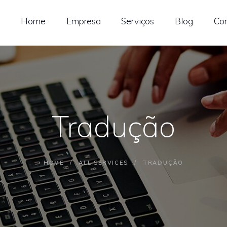
OME
Home
Empresa
Serviços
Blog
Co
MPRESA
ERVIÇOS
LOG
Tradução
ONTATO
HOME
ALL SERVICES
TRADUÇÃO