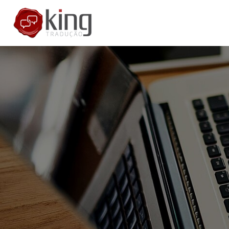
H
E
S
B
C