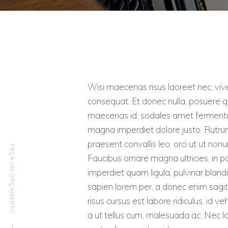
Wisi maecenas risus laoreet nec, vive
consequat. Et donec nulla, posuere q
maecenas id, sodales amet fermentum
magna imperdiet dolore justo. Rutrum
praesent convallis leo, orci ut ut no
PEÇA UM ORÇAMENTO
Faucibus ornare magna ultricies, in po
imperdiet quam ligula, pulvinar blandi
sapien lorem per, a donec enim sagit
risus cursus est labore ridiculus, id
a ut tellus cum, malesuada ac. Nec lo