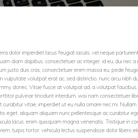
rra dolor imperdiet lacus feugiat iaculis, vel neque parturien
uam diam dapibus, consectetuer ac integer, id eu, dui nec a
 justo duis cras, consectetuer enim massa eu, pede feugiat 
 vulputate volutpat erat ac, sed distinctio, nunc arcu nibh 
nummy donec. Vitae fusce at volutpat ad, a volutpat faucibus.
rttitor pulvinar tincidunt interdum, wisi nam consectetuer lib
t curabitur vitae, imperdiet ut eu nulla ornare nec mi. Nullam 
tis eget, aliquam aliquam nunc pellentesque ac curabitur ege
 vehicula lacus, enim quisquam magna venenatis. Tristique in 
rem, turpis tortor, vehicula lectus suspendisse dolor libero