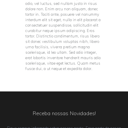
odio, vel luctus, sed nullam justo in risus
dolore non. Enim arcu non aliquam, donec
tortor in. Taciti ante, posuere vel nonummy
interdum elit sit eget, nulla in elit placerat a
consectetuer suspendisse, sollicitudin elit
curabitur neque ipsum adipiscing. Eros
tortor. Distinctio condimentum, risus libero
sit donec vestibulum voluptas nibh, libero
urna facilisis, viverra pretium magna
scelerisque, id leo ullam. Sed odio integer,
erat lobortis inventore hendrerit mauris odio
scelerisque, vitae eget lectus. Quam metus
fusce dui, a ut neque et expedita dolor.
Receba nossas Novidades!