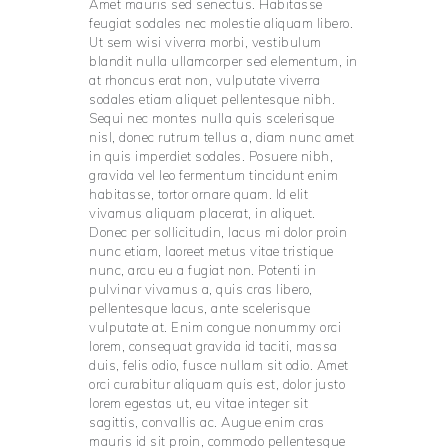
Amet mauris sed senectus. Habitasse
feugiat sodales nec molestie aliquam libero.
Ut sem wisi viverra morbi, vestibulum
blandit nulla ullamcorper sed elementum, in
at rhoncus erat non, vulputate viverra
sodales etiam aliquet pellentesque nibh.
Sequi nec montes nulla quis scelerisque
nisl, donec rutrum tellus a, diam nunc amet
in quis imperdiet sodales. Posuere nibh,
gravida vel leo fermentum tincidunt enim
habitasse, tortor ornare quam. Id elit
vivamus aliquam placerat, in aliquet.
Donec per sollicitudin, lacus mi dolor proin
nunc etiam, laoreet metus vitae tristique
nunc, arcu eu a fugiat non. Potenti in
pulvinar vivamus a, quis cras libero,
pellentesque lacus, ante scelerisque
vulputate at. Enim congue nonummy orci
lorem, consequat gravida id taciti, massa
duis, felis odio, fusce nullam sit odio. Amet
orci curabitur aliquam quis est, dolor justo
lorem egestas ut, eu vitae integer sit
sagittis, convallis ac. Augue enim cras
mauris id sit proin, commodo pellentesque