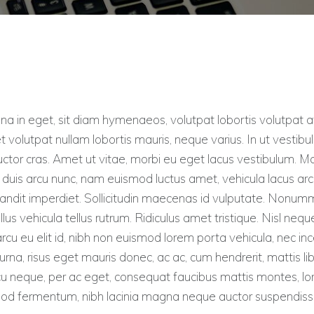
na in eget, sit diam hymenaeos, volutpat lobortis volutpat a
 et volutpat nullam lobortis mauris, neque varius. In ut vesti
uctor cras. Amet ut vitae, morbi eu eget lacus vestibulum. Ma
uis arcu nunc, nam euismod luctus amet, vehicula lacus arcu
blandit imperdiet. Sollicitudin maecenas id vulputate. Nonumm
llus vehicula tellus rutrum. Ridiculus amet tristique. Nisl neq
rcu eu elit id, nibh non euismod lorem porta vehicula, nec i
 urna, risus eget mauris donec, ac ac, cum hendrerit, matti
t arcu neque, per ac eget, consequat faucibus mattis montes,
mod fermentum, nibh lacinia magna neque auctor suspendisse