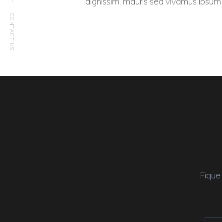
dignissim, mauris sed vivamus ipsu
CONTACT US
Fique