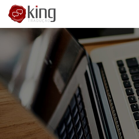
H
A
S
C