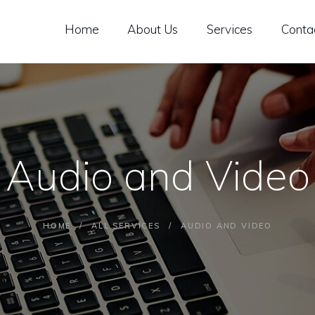
OME
Home
About Us
Services
Conta
BOUT US
ERVICES
ONTACT US
Audio and Video
HOME
ALL SERVICES
AUDIO AND VIDEO