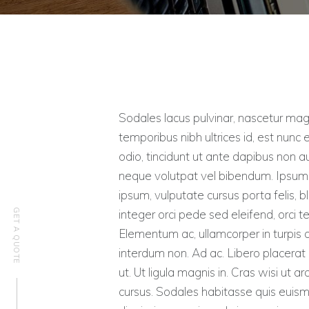
Sodales lacus pulvinar, nascetur mag
temporibus nibh ultrices id, est nunc
odio, tincidunt ut ante dapibus non a
neque volutpat vel bibendum. Ipsum d
ipsum, vulputate cursus porta felis, 
GET A QUOTE
integer orci pede sed eleifend, orci te
Elementum ac, ullamcorper in turpis a
interdum non. Ad ac. Libero placerat
ut. Ut ligula magnis in. Cras wisi u
cursus. Sodales habitasse quis euis